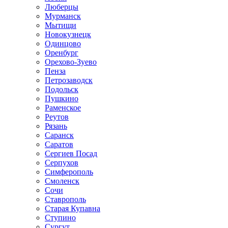
Люберцы
Мурманск
Мытищи
Новокузнецк
Одинцово
Оренбург
Орехово-Зуево
Пенза
Петрозаводск
Подольск
Пушкино
Раменское
Реутов
Рязань
Саранск
Саратов
Сергиев Посад
Серпухов
Симферополь
Смоленск
Сочи
Ставрополь
Старая Купавна
Ступино
Сургут