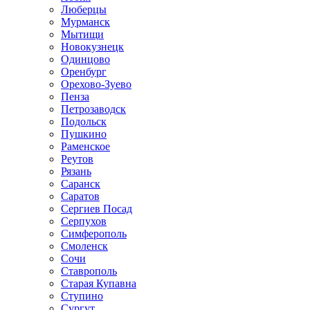
Люберцы
Мурманск
Мытищи
Новокузнецк
Одинцово
Оренбург
Орехово-Зуево
Пенза
Петрозаводск
Подольск
Пушкино
Раменское
Реутов
Рязань
Саранск
Саратов
Сергиев Посад
Серпухов
Симферополь
Смоленск
Сочи
Ставрополь
Старая Купавна
Ступино
Сургут