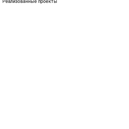
Реализованные проекты
Сайт для ОАО «Завод Продмаш»